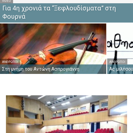
VIDEO
Για 4η χρονιά τα “Ξεφλουδίσματα” στη
Φουρνά
ΆΝΘΡΩΠΟΙ
ΆΝΘΡΩΠΟΙ
Στη μνήμη του Αντώνη Ασπρογιάννη
Ας μιλήσου