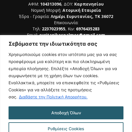
ΑΦΜ:
104313096
, ΔΟΥ:
Καρπενησίου
Νομική Μορφή:
Ατομική Εταιρεία
Έδρα - Γραφεία:
Λημέρι Ευρυτανίας, ΤΚ 36072
Επικοινωνία:
Τηλ:
2237023955
, Κιν:
6976435283
Email:
evritanikospalmos@gmail.com
Σεβόμαστε την ιδιωτικότητα σας
Αριθμός Πιστοποίησης Μ.Η.Τ. 242044
Χρησιμοποιούμε cookies στον ιστότοπο μας για να σας
προσφέρουμε μια καλύτερη και πιο ολοκληρωμένη
εμπειρία πλοήγησης. Επιλέξτε «Αποδοχή Όλων» για να
συμφωνήσετε με τη χρήση όλων των cookies.
ΑΚΟΛΟΥΘΗΣΕ ΜΑΣ
Εναλλακτικά, μπορείτε να επισκεφθείτε τις «Ρυθμίσεις
Cookies» για να αλλάξετε τις προτιμήσεις
σας.
Διαβάστε την Πολιτική Απορρήτου.
Αποδοχή Όλων
NAMASTE
Όροι Χρήσης
Πολιτική Απορρήτου
Κατασκευή Ιστοσελίδας | Κοκοτίνης Δημήτριος
Ρυθμίσεις Cookies