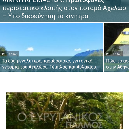
περιστατικό κλοπής στον ποταμό Αχελώο
– Υπό διερεύνηση τα κίνητρα
ΡΕΠΟΡΤΆΖ
ΡΕΠΟΡΤΆΖ
Τα δύο μεγαλύτερα,παραδοσιακά, γειτονικά
Πώς το ασ
γεφύρια του Αχελώου, Τέμπλας και Αυλακίου.
στην Αθήν