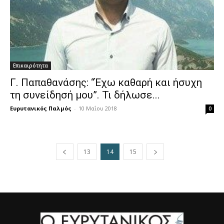
Επικαιρότητα
Γ. Παπαθανάσης: “Έχω καθαρή και ήσυχη
τη συνείδησή μου”. Τι δήλωσε...
Ευρυτανικός Παλμός
-
10 Μαΐου 2018
0
13
14
15