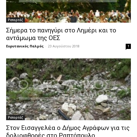
Ρεπορτάζ
Σήμερα το πανηγύρι στο Λημέρι και το
αντάμωμα της ΟΕΣ
Ευρυτανικός Παλμός
-
23 Αυγούστου 2018
1
Ρεπορτάζ
Στον Εισαγγελέα ο Δήμος Αγράφων για τις
δολιοφθορές στο Ραπτόπουλο