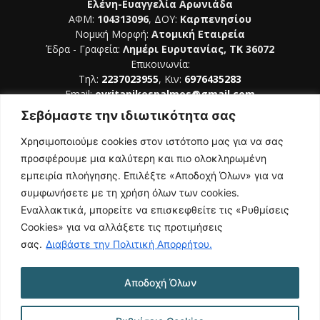
Ελένη-Ευαγγελία Αρωνιάδα
ΑΦΜ:
104313096
, ΔΟΥ:
Καρπενησίου
Νομική Μορφή:
Ατομική Εταιρεία
Έδρα - Γραφεία:
Λημέρι Ευρυτανίας, ΤΚ 36072
Επικοινωνία:
Τηλ:
2237023955
, Κιν:
6976435283
Email:
evritanikospalmos@gmail.com
Σεβόμαστε την ιδιωτικότητα σας
Αριθμός Πιστοποίησης Μ.Η.Τ. 242044
Χρησιμοποιούμε cookies στον ιστότοπο μας για να σας
προσφέρουμε μια καλύτερη και πιο ολοκληρωμένη
εμπειρία πλοήγησης. Επιλέξτε «Αποδοχή Όλων» για να
συμφωνήσετε με τη χρήση όλων των cookies.
ΑΚΟΛΟΥΘΗΣΕ ΜΑΣ
Εναλλακτικά, μπορείτε να επισκεφθείτε τις «Ρυθμίσεις
Cookies» για να αλλάξετε τις προτιμήσεις
σας.
Διαβάστε την Πολιτική Απορρήτου.
Αποδοχή Όλων
NAMASTE
Όροι Χρήσης
Πολιτική Απορρήτου
Κατασκευή Ιστοσελίδας | Κοκοτίνης Δημήτριος