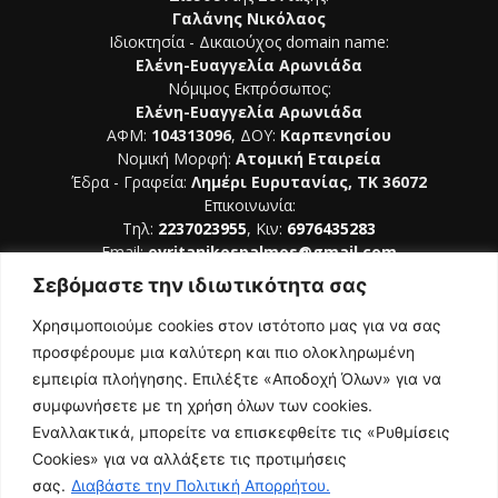
Γαλάνης Νικόλαος
Ιδιοκτησία - Δικαιούχος domain name:
Ελένη-Ευαγγελία Αρωνιάδα
Νόμιμος Εκπρόσωπος:
Ελένη-Ευαγγελία Αρωνιάδα
ΑΦΜ:
104313096
, ΔΟΥ:
Καρπενησίου
Νομική Μορφή:
Ατομική Εταιρεία
Έδρα - Γραφεία:
Λημέρι Ευρυτανίας, ΤΚ 36072
Επικοινωνία:
Τηλ:
2237023955
, Κιν:
6976435283
Email:
evritanikospalmos@gmail.com
Σεβόμαστε την ιδιωτικότητα σας
Αριθμός Πιστοποίησης Μ.Η.Τ. 242044
Χρησιμοποιούμε cookies στον ιστότοπο μας για να σας
προσφέρουμε μια καλύτερη και πιο ολοκληρωμένη
εμπειρία πλοήγησης. Επιλέξτε «Αποδοχή Όλων» για να
συμφωνήσετε με τη χρήση όλων των cookies.
ΑΚΟΛΟΥΘΗΣΕ ΜΑΣ
Εναλλακτικά, μπορείτε να επισκεφθείτε τις «Ρυθμίσεις
Cookies» για να αλλάξετε τις προτιμήσεις
σας.
Διαβάστε την Πολιτική Απορρήτου.