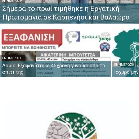
ΕΝΗΜΈΡΩΣΗ
Σήμερα το πρωί τιμήθηκε η Εργατική
Πρωτομαγιά σε Καρπενήσι και Βαλαώρα
ΕΝΗΜΈΡΩΣΗ
Λαμία: Εξαφανίστηκε 45χρονη γυναίκα από το
ΕΝΗΜΈΡΩΣΗ
σπίτι της
Ισχυρό μήν