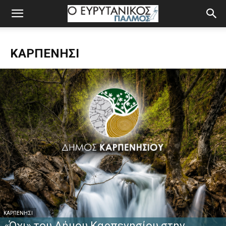
ΚΑΡΠΕΝΉΣΙ
ΚΑΡΠΕΝΉΣΙ
«Όχι» του Δήμου Καρπενησίου στην