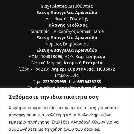
Διαχειρίστρια-Διευθύντρια:
Ελένη-Ευαγγελία Αρωνιάδα
Διευθυντής Σύνταξης:
Γαλάνης Νικόλαος
Ιδιοκτησία - Δικαιούχος domain name:
Ελένη-Ευαγγελία Αρωνιάδα
Νόμιμος Εκπρόσωπος:
Ελένη-Ευαγγελία Αρωνιάδα
ΑΦΜ:
104313096
, ΔΟΥ:
Καρπενησίου
Νομική Μορφή:
Ατομική Εταιρεία
Έδρα - Γραφεία:
Λημέρι Ευρυτανίας, ΤΚ 36072
Επικοινωνία:
Τηλ:
2237023955
, Κιν:
6976435283
Email:
evritanikospalmos@gmail.com
Σεβόμαστε την ιδιωτικότητα σας
Αριθμός Πιστοποίησης Μ.Η.Τ. 242044
Χρησιμοποιούμε cookies στον ιστότοπο μας για να σας
προσφέρουμε μια καλύτερη και πιο ολοκληρωμένη
εμπειρία πλοήγησης. Επιλέξτε «Αποδοχή Όλων» για να
συμφωνήσετε με τη χρήση όλων των cookies.
ΑΚΟΛΟΥΘΗΣΕ ΜΑΣ