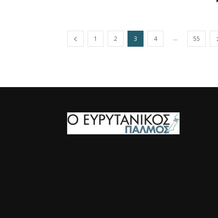
...
1
2
3
4
55