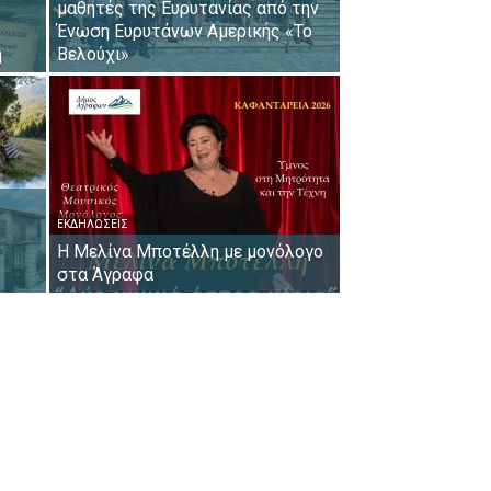
μαθητές της Ευρυτανίας από την
Ένωση Ευρυτάνων Αμερικής «Το
η
Βελούχι»
ΕΚΔΗΛΏΣΕΙΣ
Η Μελίνα Μποτέλλη με μονόλογο
στα Άγραφα