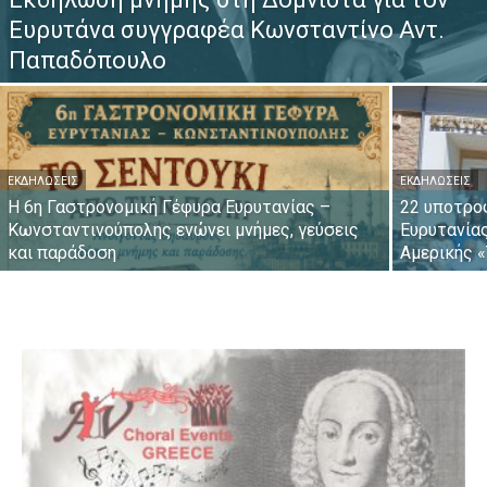
Ευρυτάνα συγγραφέα Κωνσταντίνο Αντ.
Παπαδόπουλο
ΕΚΔΗΛΏΣΕΙΣ
ΕΚΔΗΛΏΣΕΙΣ
Η 6η Γαστρονομική Γέφυρα Ευρυτανίας –
22 υποτρο
Κωνσταντινούπολης ενώνει μνήμες, γεύσεις
Ευρυτανία
και παράδοση
Αμερικής «