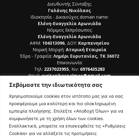
Διευθυντής Σύνταξης:
Γαλάνης Νικόλαος
Ιδιοκτησία - Δικαιούχος domain name:
Ελένη-Ευαγγελία Αρωνιάδα
Νόμιμος Εκπρόσωπος:
Ελένη-Ευαγγελία Αρωνιάδα
ΑΦΜ:
104313096
, ΔΟΥ:
Καρπενησίου
Νομική Μορφή:
Ατομική Εταιρεία
Έδρα - Γραφεία:
Λημέρι Ευρυτανίας, ΤΚ 36072
Επικοινωνία:
Τηλ:
2237023955
, Κιν:
6976435283
Email:
evritanikospalmos@gmail.com
Σεβόμαστε την ιδιωτικότητα σας
Αριθμός Πιστοποίησης Μ.Η.Τ. 242044
Χρησιμοποιούμε cookies στον ιστότοπο μας για να σας
προσφέρουμε μια καλύτερη και πιο ολοκληρωμένη
εμπειρία πλοήγησης. Επιλέξτε «Αποδοχή Όλων» για να
συμφωνήσετε με τη χρήση όλων των cookies.
ΑΚΟΛΟΥΘΗΣΕ ΜΑΣ
Εναλλακτικά, μπορείτε να επισκεφθείτε τις «Ρυθμίσεις
Cookies» για να αλλάξετε τις προτιμήσεις