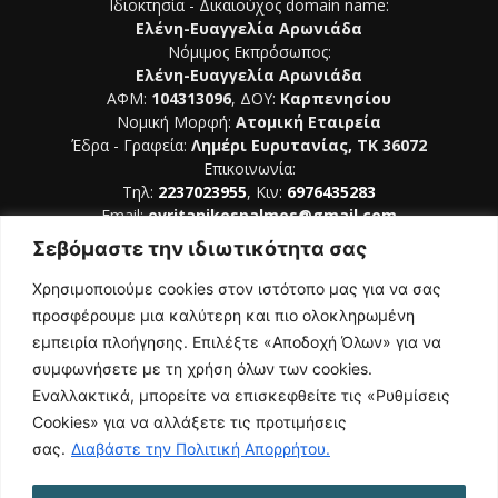
Ιδιοκτησία - Δικαιούχος domain name:
Ελένη-Ευαγγελία Αρωνιάδα
Νόμιμος Εκπρόσωπος:
Ελένη-Ευαγγελία Αρωνιάδα
ΑΦΜ:
104313096
, ΔΟΥ:
Καρπενησίου
Νομική Μορφή:
Ατομική Εταιρεία
Έδρα - Γραφεία:
Λημέρι Ευρυτανίας, ΤΚ 36072
Επικοινωνία:
Τηλ:
2237023955
, Κιν:
6976435283
Email:
evritanikospalmos@gmail.com
Σεβόμαστε την ιδιωτικότητα σας
Αριθμός Πιστοποίησης Μ.Η.Τ. 242044
Χρησιμοποιούμε cookies στον ιστότοπο μας για να σας
προσφέρουμε μια καλύτερη και πιο ολοκληρωμένη
εμπειρία πλοήγησης. Επιλέξτε «Αποδοχή Όλων» για να
συμφωνήσετε με τη χρήση όλων των cookies.
ΑΚΟΛΟΥΘΗΣΕ ΜΑΣ
Εναλλακτικά, μπορείτε να επισκεφθείτε τις «Ρυθμίσεις
Cookies» για να αλλάξετε τις προτιμήσεις
σας.
Διαβάστε την Πολιτική Απορρήτου.