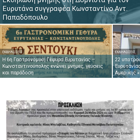
Ευρυτάνα συγγραφέα Κωνσταντίνο Αντ.
Παπαδόπουλο
ΕΚΔΗΛΏΣΕΙΣ
ΕΚΔΗΛΏΣΕΙΣ
Η 6η Γαστρονομική Γέφυρα Ευρυτανίας –
22 υποτρο
Κωνσταντινούπολης ενώνει μνήμες, γεύσεις
Ευρυτανία
και παράδοση
Αμερικής «