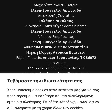
Διαχειρίστρια-Διευθύντρια:
Ελένη-Ευαγγελία Αρωνιάδα
Διευθυντής Σύνταξης:
Γαλάνης Νικόλαος
Ιδιοκτησία - Δικαιούχος domain name:
Ελένη-Ευαγγελία Αρωνιάδα
Νόμιμος Εκπρόσωπος:
Ελένη-Ευαγγελία Αρωνιάδα
ΑΦΜ:
104313096
, ΔΟΥ:
Καρπενησίου
Νομική Μορφή:
Ατομική Εταιρεία
Έδρα - Γραφεία:
Λημέρι Ευρυτανίας, ΤΚ 36072
Επικοινωνία:
Τηλ:
2237023955
, Κιν:
6976435283
Email:
evritanikospalmos@gmail.com
Σεβόμαστε την ιδιωτικότητα σας
Αριθμός Πιστοποίησης Μ.Η.Τ. 242044
Χρησιμοποιούμε cookies στον ιστότοπο μας για να σας
προσφέρουμε μια καλύτερη και πιο ολοκληρωμένη
εμπειρία πλοήγησης. Επιλέξτε «Αποδοχή Όλων» για να
συμφωνήσετε με τη χρήση όλων των cookies.
ΑΚΟΛΟΥΘΗΣΕ ΜΑΣ