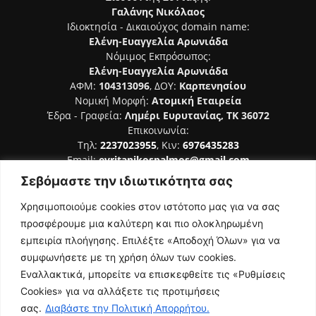
Γαλάνης Νικόλαος
Ιδιοκτησία - Δικαιούχος domain name:
Ελένη-Ευαγγελία Αρωνιάδα
Νόμιμος Εκπρόσωπος:
Ελένη-Ευαγγελία Αρωνιάδα
ΑΦΜ:
104313096
, ΔΟΥ:
Καρπενησίου
Νομική Μορφή:
Ατομική Εταιρεία
Έδρα - Γραφεία:
Λημέρι Ευρυτανίας, ΤΚ 36072
Επικοινωνία:
Τηλ:
2237023955
, Κιν:
6976435283
Email:
evritanikospalmos@gmail.com
Σεβόμαστε την ιδιωτικότητα σας
Αριθμός Πιστοποίησης Μ.Η.Τ. 242044
Χρησιμοποιούμε cookies στον ιστότοπο μας για να σας
προσφέρουμε μια καλύτερη και πιο ολοκληρωμένη
εμπειρία πλοήγησης. Επιλέξτε «Αποδοχή Όλων» για να
συμφωνήσετε με τη χρήση όλων των cookies.
ΑΚΟΛΟΥΘΗΣΕ ΜΑΣ
Εναλλακτικά, μπορείτε να επισκεφθείτε τις «Ρυθμίσεις
Cookies» για να αλλάξετε τις προτιμήσεις
σας.
Διαβάστε την Πολιτική Απορρήτου.