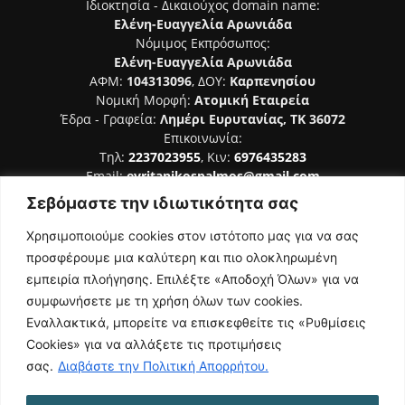
Ιδιοκτησία - Δικαιούχος domain name:
Ελένη-Ευαγγελία Αρωνιάδα
Νόμιμος Εκπρόσωπος:
Ελένη-Ευαγγελία Αρωνιάδα
ΑΦΜ:
104313096
, ΔΟΥ:
Καρπενησίου
Νομική Μορφή:
Ατομική Εταιρεία
Έδρα - Γραφεία:
Λημέρι Ευρυτανίας, ΤΚ 36072
Επικοινωνία:
Τηλ:
2237023955
, Κιν:
6976435283
Email:
evritanikospalmos@gmail.com
Σεβόμαστε την ιδιωτικότητα σας
Αριθμός Πιστοποίησης Μ.Η.Τ. 242044
Χρησιμοποιούμε cookies στον ιστότοπο μας για να σας
προσφέρουμε μια καλύτερη και πιο ολοκληρωμένη
εμπειρία πλοήγησης. Επιλέξτε «Αποδοχή Όλων» για να
συμφωνήσετε με τη χρήση όλων των cookies.
ΑΚΟΛΟΥΘΗΣΕ ΜΑΣ
Εναλλακτικά, μπορείτε να επισκεφθείτε τις «Ρυθμίσεις
Cookies» για να αλλάξετε τις προτιμήσεις
σας.
Διαβάστε την Πολιτική Απορρήτου.