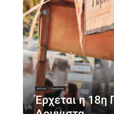
Ατζέντα
Ενημέρωση
Έρχεται η 18η 
Δομνιστα