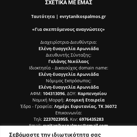
ΣΧΕΤΙΚΑ ΜΕ ΕΜΑΣ
Ταυτότητα | evrytanikospalmos.gr
«Για σκεπτόμενους αναγνώστες»
Διαχειρίστρια-Διευθύντρια:
Ελένη-Ευαγγελία Αρωνιάδα
Διευθυντής Σύνταξης:
Γαλάνης Νικόλαος
Ιδιοκτησία - Δικαιούχος domain name:
Ελένη-Ευαγγελία Αρωνιάδα
Νόμιμος Εκπρόσωπος:
Ελένη-Ευαγγελία Αρωνιάδα
ΑΦΜ:
104313096
, ΔΟΥ:
Καρπενησίου
Νομική Μορφή:
Ατομική Εταιρεία
Έδρα - Γραφεία:
Λημέρι Ευρυτανίας, ΤΚ 36072
Επικοινωνία:
Τηλ:
2237023955
, Κιν:
6976435283
Email:
evritanikospalmos@gmail.com
Σεβόμαστε την ιδιωτικότητα σας