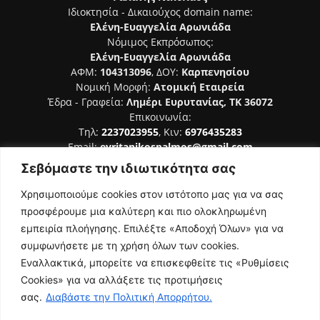
Ιδιοκτησία - Δικαιούχος domain name:
Ελένη-Ευαγγελία Αρωνιάδα
Νόμιμος Εκπρόσωπος:
Ελένη-Ευαγγελία Αρωνιάδα
ΑΦΜ:
104313096
, ΔΟΥ:
Καρπενησίου
Νομική Μορφή:
Ατομική Εταιρεία
Έδρα - Γραφεία:
Λημέρι Ευρυτανίας, ΤΚ 36072
Επικοινωνία:
Τηλ:
2237023955
, Κιν:
6976435283
Email:
evritanikospalmos@gmail.com
Σεβόμαστε την ιδιωτικότητα σας
Αριθμός Πιστοποίησης Μ.Η.Τ. 242044
Χρησιμοποιούμε cookies στον ιστότοπο μας για να σας
προσφέρουμε μια καλύτερη και πιο ολοκληρωμένη
εμπειρία πλοήγησης. Επιλέξτε «Αποδοχή Όλων» για να
συμφωνήσετε με τη χρήση όλων των cookies.
ΑΚΟΛΟΥΘΗΣΕ ΜΑΣ
Εναλλακτικά, μπορείτε να επισκεφθείτε τις «Ρυθμίσεις
Cookies» για να αλλάξετε τις προτιμήσεις
σας.
Διαβάστε την Πολιτική Απορρήτου.