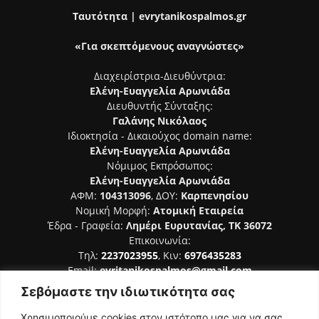
Ταυτότητα | evrytanikospalmos.gr
«Για σκεπτόμενους αναγνώστες»
Διαχειρίστρια-Διευθύντρια:
Ελένη-Ευαγγελία Αρωνιάδα
Διευθυντής Σύνταξης:
Γαλάνης Νικόλαος
Ιδιοκτησία - Δικαιούχος domain name:
Ελένη-Ευαγγελία Αρωνιάδα
Νόμιμος Εκπρόσωπος:
Ελένη-Ευαγγελία Αρωνιάδα
ΑΦΜ:
104313096
, ΔΟΥ:
Καρπενησίου
Νομική Μορφή:
Ατομική Εταιρεία
Έδρα - Γραφεία:
Λημέρι Ευρυτανίας, ΤΚ 36072
Επικοινωνία:
Τηλ:
2237023955
, Κιν:
6976435283
Email:
evritanikospalmos@gmail.com
Σεβόμαστε την ιδιωτικότητα σας
Αριθμός Πιστοποίησης Μ.Η.Τ. 242044
Χρησιμοποιούμε cookies στον ιστότοπο μας για να σας