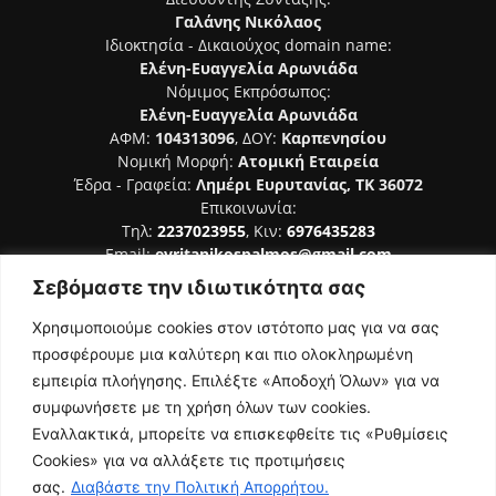
Γαλάνης Νικόλαος
Ιδιοκτησία - Δικαιούχος domain name:
Ελένη-Ευαγγελία Αρωνιάδα
Νόμιμος Εκπρόσωπος:
Ελένη-Ευαγγελία Αρωνιάδα
ΑΦΜ:
104313096
, ΔΟΥ:
Καρπενησίου
Νομική Μορφή:
Ατομική Εταιρεία
Έδρα - Γραφεία:
Λημέρι Ευρυτανίας, ΤΚ 36072
Επικοινωνία:
Τηλ:
2237023955
, Κιν:
6976435283
Email:
evritanikospalmos@gmail.com
Σεβόμαστε την ιδιωτικότητα σας
Αριθμός Πιστοποίησης Μ.Η.Τ. 242044
Χρησιμοποιούμε cookies στον ιστότοπο μας για να σας
προσφέρουμε μια καλύτερη και πιο ολοκληρωμένη
εμπειρία πλοήγησης. Επιλέξτε «Αποδοχή Όλων» για να
συμφωνήσετε με τη χρήση όλων των cookies.
ΑΚΟΛΟΥΘΗΣΕ ΜΑΣ
Εναλλακτικά, μπορείτε να επισκεφθείτε τις «Ρυθμίσεις
Cookies» για να αλλάξετε τις προτιμήσεις
σας.
Διαβάστε την Πολιτική Απορρήτου.