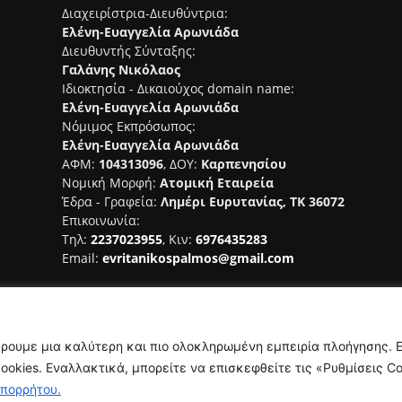
Διαχειρίστρια-Διευθύντρια:
Ελένη-Ευαγγελία Αρωνιάδα
Διευθυντής Σύνταξης:
Γαλάνης Νικόλαος
Ιδιοκτησία - Δικαιούχος domain name:
Ελένη-Ευαγγελία Αρωνιάδα
Νόμιμος Εκπρόσωπος:
Ελένη-Ευαγγελία Αρωνιάδα
ΑΦΜ:
104313096
, ΔΟΥ:
Καρπενησίου
Νομική Μορφή:
Ατομική Εταιρεία
Έδρα - Γραφεία:
Λημέρι Ευρυτανίας, ΤΚ 36072
Επικοινωνία:
Τηλ:
2237023955
, Κιν:
6976435283
Email:
evritanikospalmos@gmail.com
Αριθμός Πιστοποίησης Μ.Η.Τ.
242044
έρουμε μια καλύτερη και πιο ολοκληρωμένη εμπειρία πλοήγησης. 
okies. Εναλλακτικά, μπορείτε να επισκεφθείτε τις «Ρυθμίσεις Co
Απορρήτου.
NAMASTE
Όροι Χρήσης
Πολιτική Απορ