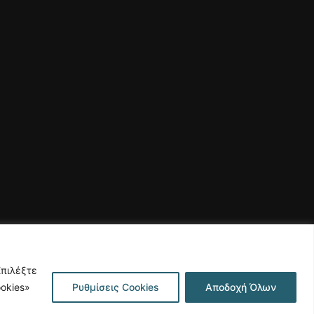
Επιλέξτε
okies»
Ρυθμίσεις Cookies
Αποδοχή Όλων
ρήτου
Κατασκευή Ιστοσελίδας | Κοκοτίνης Δημήτριος