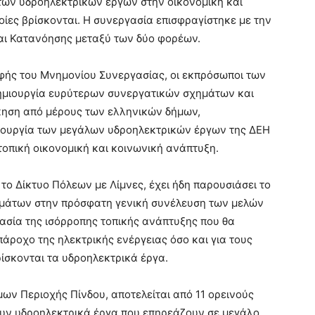
 των υδροηλεκτρικών έργων στην οικονομική και
ίες βρίσκονται. Η συνεργασία επισφραγίστηκε με την
ι Κατανόησης μεταξύ των δύο φορέων.
φής του Μνημονίου Συνεργασίας, οι εκπρόσωποι των
ημιουργία ευρύτερων συνεργατικών σχημάτων και
κηση από μέρους των ελληνικών δήμων,
τουργία των μεγάλων υδροηλεκτρικών έργων της ΔΕΗ
τοπική οικονομική και κοινωνική ανάπτυξη.
 το Δίκτυο Πόλεων με Λίμνες, έχει ήδη παρουσιάσει το
ημάτων στην πρόσφατη γενική συνέλευση των μελών
μασία της ισόρροπης τοπικής ανάπτυξης που θα
πάροχο της ηλεκτρικής ενέργειας όσο και για τους
ίσκονται τα υδροηλεκτρικά έργα.
μων Περιοχής Πίνδου, αποτελείται από 11 ορεινούς
ουν υδροηλεκτρικά έργα που επηρεάζουν σε μεγάλο