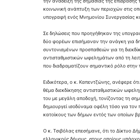
την ανάδειξη της σημασίας της επίδρασης
κοινωνική ανάπτυξη των περιοχών στις οπο
υπογραφή ενός Μνημονίου Συνεργασίας κα
Σε δηλώσεις που προηγήθηκαν της υπογρα
δύο φορέων επισήμαναν την ανάγκη για δ
συντονισμένων προσπαθειών για τη διεκδί
αντισταθμιστικών ωφελημάτων από τη λει
που διαδραματίζουν σημαντικό ρόλο στην 
Ειδικότερα, ο κ. Καπεντζώνης, ανέφερε ότι
θέμα διεκδίκησης αντισταθμιστικών ωφελ
του με μεγάλη αποδοχή, τονίζοντας τη ση
δημιουργεί ισοδύναμα οφέλη τόσο για τον 
κατοίκους των δήμων εντός των οποίων βρ
Ο κ. Τσιβόλας επεσήμανε, ότι το Δίκτυο Δή
ελληνικούς δήμους, στους οποίους υπάρχ