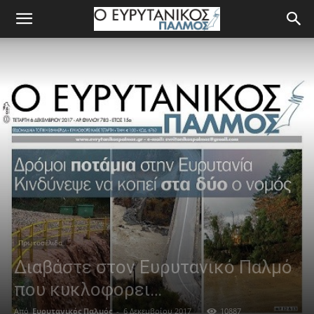
Πρωτοσέλιδα
Διαβάστε στον Ευρυτανικό Παλμό
που κυκλοφορει…
Από
Ευρυτανικός Παλμός
-
6 Δεκεμβρίου 2017
10887