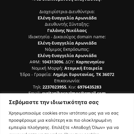
Διαχειρίστρια-Διευθύντρια:
Ελένη-Ευαγγελία Αρωνιάδα
Διευθυντής Σύνταξης:
Γαλάνης Νικόλαος
Ιδιοκτησία - Δικαιούχος domain name:
Ελένη-Ευαγγελία Αρωνιάδα
Νόμιμος Εκπρόσωπος:
Ελένη-Ευαγγελία Αρωνιάδα
ΑΦΜ:
104313096
, ΔΟΥ:
Καρπενησίου
Νομική Μορφή:
Ατομική Εταιρεία
Έδρα - Γραφεία:
Λημέρι Ευρυτανίας, ΤΚ 36072
Επικοινωνία:
Τηλ:
2237023955
, Κιν:
6976435283
Email:
evritanikospalmos@gmail.com
Σεβόμαστε την ιδιωτικότητα σας
Αριθμός Πιστοποίησης Μ.Η.Τ. 242044
Χρησιμοποιούμε cookies στον ιστότοπο μας για να σας
προσφέρουμε μια καλύτερη και πιο ολοκληρωμένη
εμπειρία πλοήγησης. Επιλέξτε «Αποδοχή Όλων» για να