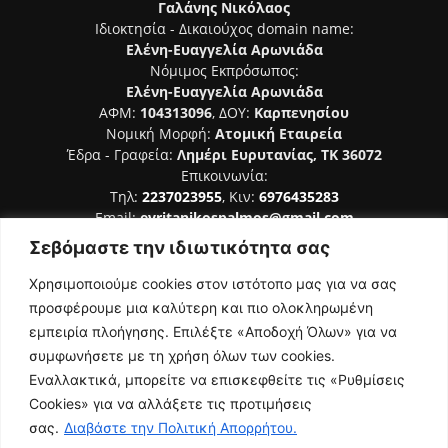
Γαλάνης Νικόλαος
Ιδιοκτησία - Δικαιούχος domain name:
Ελένη-Ευαγγελία Αρωνιάδα
Νόμιμος Εκπρόσωπος:
Ελένη-Ευαγγελία Αρωνιάδα
ΑΦΜ:
104313096
, ΔΟΥ:
Καρπενησίου
Νομική Μορφή:
Ατομική Εταιρεία
Έδρα - Γραφεία:
Λημέρι Ευρυτανίας, ΤΚ 36072
Επικοινωνία:
Τηλ:
2237023955
, Κιν:
6976435283
Email:
evritanikospalmos@gmail.com
Σεβόμαστε την ιδιωτικότητα σας
Αριθμός Πιστοποίησης Μ.Η.Τ. 242044
Χρησιμοποιούμε cookies στον ιστότοπο μας για να σας
προσφέρουμε μια καλύτερη και πιο ολοκληρωμένη
εμπειρία πλοήγησης. Επιλέξτε «Αποδοχή Όλων» για να
συμφωνήσετε με τη χρήση όλων των cookies.
ΑΚΟΛΟΥΘΗΣΕ ΜΑΣ
Εναλλακτικά, μπορείτε να επισκεφθείτε τις «Ρυθμίσεις
Cookies» για να αλλάξετε τις προτιμήσεις
σας.
Διαβάστε την Πολιτική Απορρήτου.