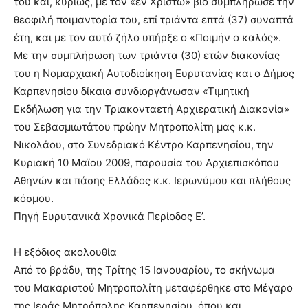
του και, κυρίως, με τον «εν Χριστώ» βίο συμπλήρωσε την
θεοφιλή ποιμαντορία του, επί τριάντα επτά (37) συναπτά
έτη, και με τον αυτό ζήλο υπήρξε ο «Ποιμήν ο καλός».
Με την συμπλήρωση των τριάντα (30) ετών διακονίας
του η Νομαρχιακή Αυτοδιοίκηση Ευρυτανίας και ο Δήμος
Καρπενησίου δίκαια συνδιοργάνωσαν «Τιμητική
Εκδήλωση για την Τριακονταετή Αρχιερατική Διακονία»
του Σεβασμιωτάτου πρώην Μητροπολίτη μας κ.κ.
Νικολάου, στο Συνεδριακό Κέντρο Καρπενησίου, την
Κυριακή 10 Μαϊου 2009, παρουσία του Αρχιεπισκόπου
Αθηνών και πάσης Ελλάδος κ.κ. Ιερωνύμου και πλήθους
κόσμου.
Πηγή Ευρυτανικά Χρονικά Περίοδος Ε’.
Η εξόδιος ακολουθία
Από το βράδυ, της Τρίτης 15 Ιανουαρίου, το σκήνωμα
του Μακαριστού Μητροπολίτη μεταφέρθηκε στο Μέγαρο
της Ιεράς Μητρόπολης Καρπενησίου, όπου και