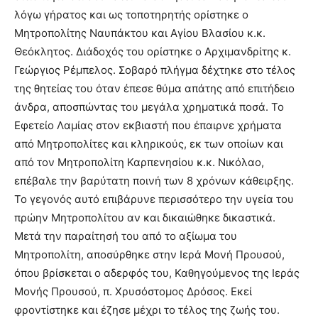
λόγω γήρατος και ως τοποτηρητής ορίστηκε ο
Μητροπολίτης Ναυπάκτου και Αγίου Βλασίου κ.κ.
Θεόκλητος. Διάδοχός του ορίστηκε ο Αρχιμανδρίτης κ.
Γεώργιος Ρέμπελος. Σοβαρό πλήγμα δέχτηκε στο τέλος
της θητείας του όταν έπεσε θύμα απάτης από επιτήδειο
άνδρα, αποσπώντας του μεγάλα χρηματικά ποσά. Το
Εφετείο Λαμίας στον εκβιαστή που έπαιρνε χρήματα
από Μητροπολίτες και κληρικούς, εκ των οποίων και
από τον Μητροπολίτη Καρπενησίου κ.κ. Νικόλαο,
επέβαλε την βαρύτατη ποινή των 8 χρόνων κάθειρξης.
Το γεγονός αυτό επιβάρυνε περισσότερο την υγεία του
πρώην Μητροπολίτου αν και δικαιώθηκε δικαστικά.
Μετά την παραίτησή του από το αξίωμα του
Μητροπολίτη, αποσύρθηκε στην Ιερά Μονή Προυσού,
όπου βρίσκεται ο αδερφός του, Καθηγούμενος της Ιεράς
Μονής Προυσού, π. Χρυσόστομος Δρόσος. Εκεί
φροντίστηκε και έζησε μέχρι το τέλος της ζωής του.