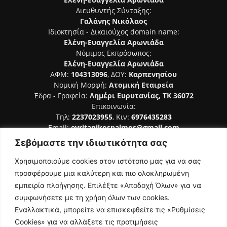
Διευθυντής Σύνταξης:
Γαλάνης Νικόλαος
Ιδιοκτησία - Δικαιούχος domain name:
Ελένη-Ευαγγελία Αρωνιάδα
Νόμιμος Εκπρόσωπος:
Ελένη-Ευαγγελία Αρωνιάδα
ΑΦΜ:
104313096
, ΔΟΥ:
Καρπενησίου
Νομική Μορφή:
Ατομική Εταιρεία
Έδρα - Γραφεία:
Λημέρι Ευρυτανίας, ΤΚ 36072
Επικοινωνία:
Τηλ:
2237023955
, Κιν:
6976435283
Email:
evritanikospalmos@gmail.com
Σεβόμαστε την ιδιωτικότητα σας
Αριθμός Πιστοποίησης Μ.Η.Τ. 242044
Χρησιμοποιούμε cookies στον ιστότοπο μας για να σας
προσφέρουμε μια καλύτερη και πιο ολοκληρωμένη
εμπειρία πλοήγησης. Επιλέξτε «Αποδοχή Όλων» για να
συμφωνήσετε με τη χρήση όλων των cookies.
ΑΚΟΛΟΥΘΗΣΕ ΜΑΣ
Εναλλακτικά, μπορείτε να επισκεφθείτε τις «Ρυθμίσεις
Cookies» για να αλλάξετε τις προτιμήσεις