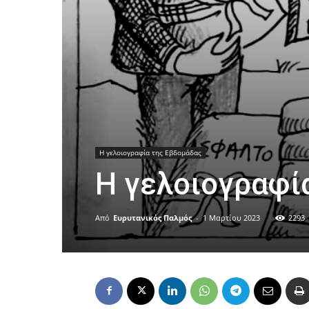
Η γελοιογραφία της Εβδομάδας
Η γελοιογραφί
Από
Ευρυτανικός Παλμός
-
1 Μαρτίου 2023
2293