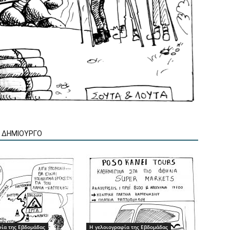
Ν ΔΗΜΙΟΥΡΓΟ
φία της Εβδομάδας
Η γελοιογραφία της Εβδομάδας