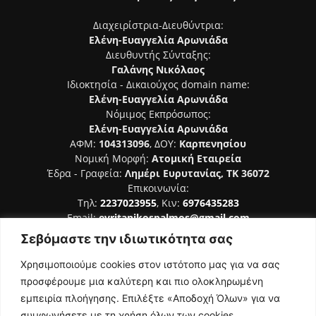
Διαχειρίστρια-Διευθύντρια:
Ελένη-Ευαγγελία Αρωνιάδα
Διευθυντής Σύνταξης:
Γαλάνης Νικόλαος
Ιδιοκτησία - Δικαιούχος domain name:
Ελένη-Ευαγγελία Αρωνιάδα
Νόμιμος Εκπρόσωπος:
Ελένη-Ευαγγελία Αρωνιάδα
ΑΦΜ:
104313096
, ΔΟΥ:
Καρπενησίου
Νομική Μορφή:
Ατομική Εταιρεία
Έδρα - Γραφεία:
Λημέρι Ευρυτανίας, ΤΚ 36072
Επικοινωνία:
Τηλ:
2237023955
, Κιν:
6976435283
Email:
evritanikospalmos@gmail.com
Σεβόμαστε την ιδιωτικότητα σας
Αριθμός Πιστοποίησης Μ.Η.Τ. 242044
Χρησιμοποιούμε cookies στον ιστότοπο μας για να σας
προσφέρουμε μια καλύτερη και πιο ολοκληρωμένη
εμπειρία πλοήγησης. Επιλέξτε «Αποδοχή Όλων» για να
συμφωνήσετε με τη χρήση όλων των cookies.