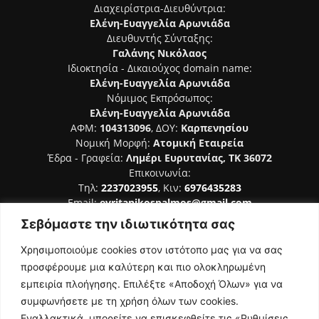
Διαχειρίστρια-Διευθύντρια:
Ελένη-Ευαγγελία Αρωνιάδα
Διευθυντής Σύνταξης:
Γαλάνης Νικόλαος
Ιδιοκτησία - Δικαιούχος domain name:
Ελένη-Ευαγγελία Αρωνιάδα
Νόμιμος Εκπρόσωπος:
Ελένη-Ευαγγελία Αρωνιάδα
ΑΦΜ:
104313096
, ΔΟΥ:
Καρπενησίου
Νομική Μορφή:
Ατομική Εταιρεία
Έδρα - Γραφεία:
Λημέρι Ευρυτανίας, ΤΚ 36072
Επικοινωνία:
Τηλ:
2237023955
, Κιν:
6976435283
Email:
evritanikospalmos@gmail.com
Σεβόμαστε την ιδιωτικότητα σας
Αριθμός Πιστοποίησης Μ.Η.Τ. 242044
Χρησιμοποιούμε cookies στον ιστότοπο μας για να σας
προσφέρουμε μια καλύτερη και πιο ολοκληρωμένη
εμπειρία πλοήγησης. Επιλέξτε «Αποδοχή Όλων» για να
συμφωνήσετε με τη χρήση όλων των cookies.
ΑΚΟΛΟΥΘΗΣΕ ΜΑΣ
Εναλλακτικά, μπορείτε να επισκεφθείτε τις «Ρυθμίσεις