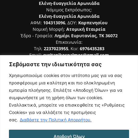
Ελένη-Ευαγγελία Αρωνιάδα
Νόμιμος Εκπρόσωπος:
Ελένη-Ευαγγελία Αρωνιάδα
ΑΦΜ:
104313096
, ΔΟΥ:
Καρπενησίου
Νομική Μορφή:
Ατομική Εταιρεία
Έδρα - Γραφεία:
Λημέρι Ευρυτανίας, ΤΚ 36072
Επικοινωνία:
Τηλ:
2237023955
, Κιν:
6976435283
Email:
evritanikospalmos@gmail.com
Σεβόμαστε την ιδιωτικότητα σας
Αριθμός Πιστοποίησης Μ.Η.Τ. 242044
Χρησιμοποιούμε cookies στον ιστότοπο μας για να σας
προσφέρουμε μια καλύτερη και πιο ολοκληρωμένη
εμπειρία πλοήγησης. Επιλέξτε «Αποδοχή Όλων» για να
συμφωνήσετε με τη χρήση όλων των cookies.
ΑΚΟΛΟΥΘΗΣΕ ΜΑΣ
Εναλλακτικά, μπορείτε να επισκεφθείτε τις «Ρυθμίσεις
Cookies» για να αλλάξετε τις προτιμήσεις
σας.
Διαβάστε την Πολιτική Απορρήτου.
Αποδοχή Όλων