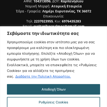
ΑΦΜ:
104313096
, ΔΟΥ:
Καρπενησίου
Νομική Μορφή:
Ατομική Εταιρεία
Έδρα - Γραφεία:
Λημέρι Ευρυτανίας, ΤΚ 36072
Επικοινωνία:
Τηλ:
2237023955
, Κιν:
6976435283
Email:
evritanikospalmos@gmail.com
Σεβόμαστε την ιδιωτικότητα σας
Αριθμός Πιστοποίησης Μ.Η.Τ. 242044
Χρησιμοποιούμε cookies στον ιστότοπο μας για να σας
προσφέρουμε μια καλύτερη και πιο ολοκληρωμένη
εμπειρία πλοήγησης. Επιλέξτε «Αποδοχή Όλων» για να
συμφωνήσετε με τη χρήση όλων των cookies.
ΑΚΟΛΟΥΘΗΣΕ ΜΑΣ
Εναλλακτικά, μπορείτε να επισκεφθείτε τις «Ρυθμίσεις
Cookies» για να αλλάξετε τις προτιμήσεις
σας.
Διαβάστε την Πολιτική Απορρήτου.
Αποδοχή Όλων
NAMASTE
Όροι Χρήσης
Πολιτική Απορρήτου
Κατασκευή Ιστοσελίδας | Κοκοτίνης Δημήτριος
Ρυθμίσεις Cookies
© 2026 Ευρυτανικός Παλμός