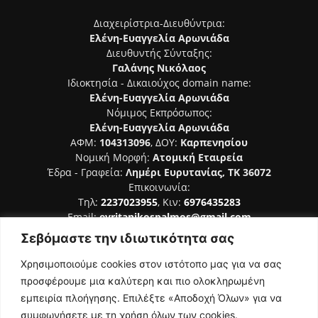
Διαχειρίστρια-Διευθύντρια:
Ελένη-Ευαγγελία Αρωνιάδα
Διευθυντής Σύνταξης:
Γαλάνης Νικόλαος
Ιδιοκτησία - Δικαιούχος domain name:
Ελένη-Ευαγγελία Αρωνιάδα
Νόμιμος Εκπρόσωπος:
Ελένη-Ευαγγελία Αρωνιάδα
ΑΦΜ:
104313096
, ΔΟΥ:
Καρπενησίου
Νομική Μορφή:
Ατομική Εταιρεία
Έδρα - Γραφεία:
Λημέρι Ευρυτανίας, ΤΚ 36072
Επικοινωνία:
Τηλ:
2237023955
, Κιν:
6976435283
Email:
evritanikospalmos@gmail.com
Σεβόμαστε την ιδιωτικότητα σας
Αριθμός Πιστοποίησης Μ.Η.Τ. 242044
Χρησιμοποιούμε cookies στον ιστότοπο μας για να σας
προσφέρουμε μια καλύτερη και πιο ολοκληρωμένη
εμπειρία πλοήγησης. Επιλέξτε «Αποδοχή Όλων» για να
συμφωνήσετε με τη χρήση όλων των cookies.