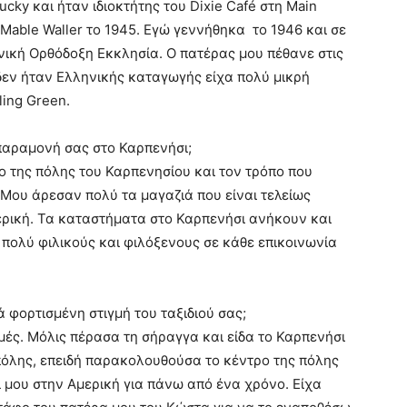
ucky και ήταν ιδιοκτήτης του Dixie Café στη Main
 Mable Waller το 1945. Εγώ γεννήθηκα το 1946 και σε
νική Ορθόδοξη Εκκλησία. Ο πατέρας μου πέθανε στις
δεν ήταν Ελληνικής καταγωγής είχα πολύ μικρή
ing Green.
παραμονή σας στο Καρπενήσι;
 της πόλης του Καρπενησίου και τον τρόπο που
 Μου άρεσαν πολύ τα μαγαζιά που είναι τελείως
ρική. Τα καταστήματα στο Καρπενήσι ανήκουν και
πολύ φιλικούς και φιλόξενους σε κάθε επικοινωνία
 φορτισμένη στιγμή του ταξιδιού σας;
ές. Μόλις πέρασα τη σήραγγα και είδα το Καρπενήσι
 πόλης, επειδή παρακολουθούσα το κέντρο της πόλης
 μου στην Αμερική για πάνω από ένα χρόνο. Είχα