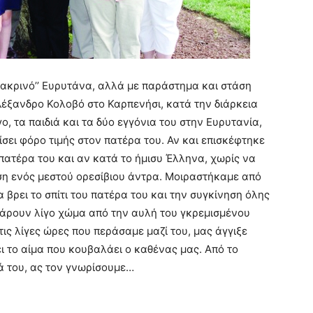
μακρινό’’ Ευρυτάνα, αλλά με παράστημα και στάση
λέξανδρο Κολοβό στο Καρπενήσι, κατά την διάρκεια
ο, τα παιδιά και τα δύο εγγόνια του στην Ευρυτανία,
τίσει φόρο τιμής στον πατέρα του. Αν και επισκέφτηκε
πατέρα του και αν κατά το ήμισυ Έλληνα, χωρίς να
ηση ενός μεστού ορεσίβιου άντρα. Μοιραστήκαμε από
α βρει το σπίτι του πατέρα του και την συγκίνηση όλης
πάρουν λίγο χώμα από την αυλή του γκρεμισμένου
ις λίγες ώρες που περάσαμε μαζί του, μας άγγιξε
ι το αίμα που κουβαλάει ο καθένας μας. Από το
ιά του, ας τον γνωρίσουμε…