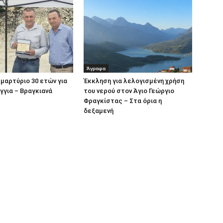
Άγραφα
μαρτύριο 30 ετών για
Έκκληση για λελογισμένη χρήση
γγια – Βραγκιανά
του νερού στον Άγιο Γεώργιο
Φραγκίστας – Στα όρια η
δεξαμενή