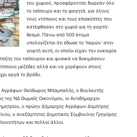
του χωριού, προσφέροντας δωρεάν όλο
το τσίπουρο και τα φαγητά, για όλους
τους ντόπιους και τους επισκέπτες που
κατέφθασαν στο χωριό για τη γιορτή-
θεσμό. Πάνω από 500 άτομα
υπολογίζεται ότι έδωσε το ‘παρών’ στην
γιορτή αυτή, οι οποίοι είχαν την ευκαιρία
ταξης του τσίπουρου και φυσικά να δοκιμάσουν
ντόπιους μεζέδες αλλά και να χορέψουν στους
χρι αργά το βράδυ.
ς Αγράφων Θεόδωρος Μπαμπαλής, ο Βουλευτής
ος της ΝΔ Θωμαΐς Οικονόμου, οι Αντιδήμαρχοι
δημητρίου, ο πρώην Δήμαρχος Αγράφων Δημήτρης
τίνου, ο ανεξάρτητος Δημοτικός Σύμβουλος Γρηγόρης
οινοτήτων και πολλοί άλλοι.