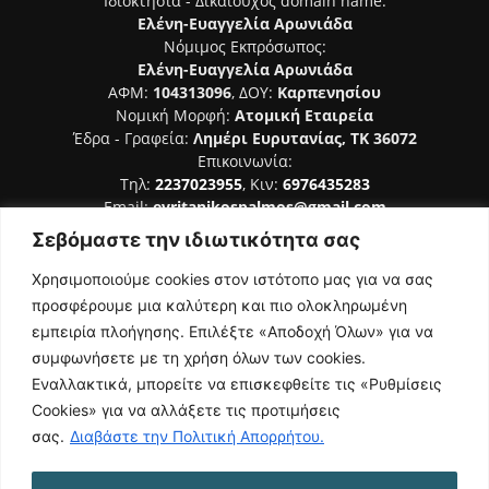
Ιδιοκτησία - Δικαιούχος domain name:
Ελένη-Ευαγγελία Αρωνιάδα
Νόμιμος Εκπρόσωπος:
Ελένη-Ευαγγελία Αρωνιάδα
ΑΦΜ:
104313096
, ΔΟΥ:
Καρπενησίου
Νομική Μορφή:
Ατομική Εταιρεία
Έδρα - Γραφεία:
Λημέρι Ευρυτανίας, ΤΚ 36072
Επικοινωνία:
Τηλ:
2237023955
, Κιν:
6976435283
Email:
evritanikospalmos@gmail.com
Σεβόμαστε την ιδιωτικότητα σας
Αριθμός Πιστοποίησης Μ.Η.Τ. 242044
Χρησιμοποιούμε cookies στον ιστότοπο μας για να σας
προσφέρουμε μια καλύτερη και πιο ολοκληρωμένη
εμπειρία πλοήγησης. Επιλέξτε «Αποδοχή Όλων» για να
συμφωνήσετε με τη χρήση όλων των cookies.
ΑΚΟΛΟΥΘΗΣΕ ΜΑΣ
Εναλλακτικά, μπορείτε να επισκεφθείτε τις «Ρυθμίσεις
Cookies» για να αλλάξετε τις προτιμήσεις
σας.
Διαβάστε την Πολιτική Απορρήτου.