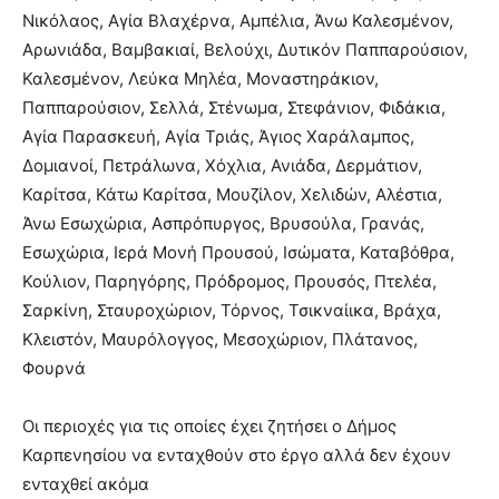
Νικόλαος, Αγία Βλαχέρνα, Αμπέλια, Άνω Καλεσμένον,
Αρωνιάδα, Βαμβακιαί, Βελούχι, Δυτικόν Παππαρούσιον,
Καλεσμένον, Λεύκα Μηλέα, Μοναστηράκιον,
Παππαρούσιον, Σελλά, Στένωμα, Στεφάνιον, Φιδάκια,
Αγία Παρασκευή, Αγία Τριάς, Άγιος Χαράλαμπος,
Δομιανοί, Πετράλωνα, Χόχλια, Ανιάδα, Δερμάτιον,
Καρίτσα, Κάτω Καρίτσα, Μουζίλον, Χελιδών, Αλέστια,
Άνω Εσωχώρια, Ασπρόπυργος, Βρυσούλα, Γρανάς,
Εσωχώρια, Ιερά Μονή Προυσού, Ισώματα, Καταβόθρα,
Κούλιον, Παρηγόρης, Πρόδρομος, Προυσός, Πτελέα,
Σαρκίνη, Σταυροχώριον, Τόρνος, Τσικναίικα, Βράχα,
Κλειστόν, Μαυρόλογγος, Μεσοχώριον, Πλάτανος,
Φουρνά
Οι περιοχές για τις οποίες έχει ζητήσει ο Δήμος
Καρπενησίου να ενταχθούν στο έργο αλλά δεν έχουν
ενταχθεί ακόμα