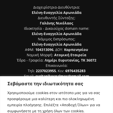
Διαχειρίστρια-Διευθύντρια:
Ελένη-Ευαγγελία Αρωνιάδα
Διευθυντής Σύνταξης:
Γαλάνης Νικόλαος
Ιδιοκτησία - Δικαιούχος domain name:
Ελένη-Ευαγγελία Αρωνιάδα
Νόμιμος Εκπρόσωπος:
Ελένη-Ευαγγελία Αρωνιάδα
ΑΦΜ:
104313096
, ΔΟΥ:
Καρπενησίου
Νομική Μορφή:
Ατομική Εταιρεία
Έδρα - Γραφεία:
Λημέρι Ευρυτανίας, ΤΚ 36072
Επικοινωνία:
Τηλ:
2237023955
, Κιν:
6976435283
Email:
evritanikospalmos@gmail.com
Σεβόμαστε την ιδιωτικότητα σας
Αριθμός Πιστοποίησης Μ.Η.Τ. 242044
Χρησιμοποιούμε cookies στον ιστότοπο μας για να σας
προσφέρουμε μια καλύτερη και πιο ολοκληρωμένη
εμπειρία πλοήγησης. Επιλέξτε «Αποδοχή Όλων» για να
συμφωνήσετε με τη χρήση όλων των cookies.
ΑΚΟΛΟΥΘΗΣΕ ΜΑΣ