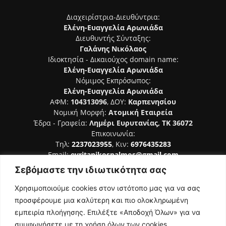
Διαχειρίστρια-Διευθύντρια:
Ελένη-Ευαγγελία Αρωνιάδα
Διευθυντής Σύνταξης:
Γαλάνης Νικόλαος
Ιδιοκτησία - Δικαιούχος domain name:
Ελένη-Ευαγγελία Αρωνιάδα
Νόμιμος Εκπρόσωπος:
Ελένη-Ευαγγελία Αρωνιάδα
ΑΦΜ:
104313096
, ΔΟΥ:
Καρπενησίου
Νομική Μορφή:
Ατομική Εταιρεία
Έδρα - Γραφεία:
Λημέρι Ευρυτανίας, ΤΚ 36072
Επικοινωνία:
Τηλ:
2237023955
, Κιν:
6976435283
Email:
evritanikospalmos@gmail.com
Σεβόμαστε την ιδιωτικότητα σας
Αριθμός Πιστοποίησης Μ.Η.Τ. 242044
Χρησιμοποιούμε cookies στον ιστότοπο μας για να σας
προσφέρουμε μια καλύτερη και πιο ολοκληρωμένη
εμπειρία πλοήγησης. Επιλέξτε «Αποδοχή Όλων» για να
συμφωνήσετε με τη χρήση όλων των cookies.