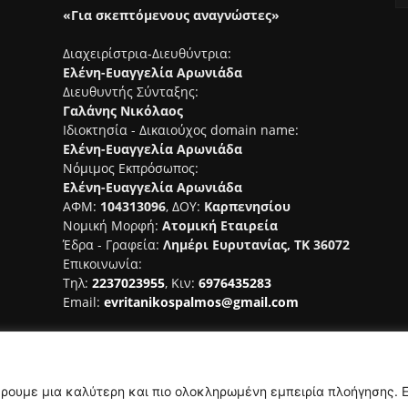
«Για σκεπτόμενους αναγνώστες»
Διαχειρίστρια-Διευθύντρια:
Ελένη-Ευαγγελία Αρωνιάδα
Διευθυντής Σύνταξης:
Γαλάνης Νικόλαος
Ιδιοκτησία - Δικαιούχος domain name:
Ελένη-Ευαγγελία Αρωνιάδα
Νόμιμος Εκπρόσωπος:
Ελένη-Ευαγγελία Αρωνιάδα
ΑΦΜ:
104313096
, ΔΟΥ:
Καρπενησίου
Νομική Μορφή:
Ατομική Εταιρεία
Έδρα - Γραφεία:
Λημέρι Ευρυτανίας, ΤΚ 36072
Επικοινωνία:
Τηλ:
2237023955
, Κιν:
6976435283
Email:
evritanikospalmos@gmail.com
Αριθμός Πιστοποίησης Μ.Η.Τ.
242044
έρουμε μια καλύτερη και πιο ολοκληρωμένη εμπειρία πλοήγησης. 