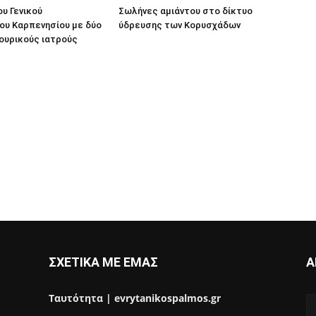
ου Γενικού
Σωλήνες αμιάντου στο δίκτυο
ου Καρπενησίου με δύο
ύδρευσης των Κορυσχάδων
ουρικούς ιατρούς
ΣΧΕΤΙΚΑ ΜΕ ΕΜΑΣ
Α
Ταυτότητα | evrytanikospalmos.gr