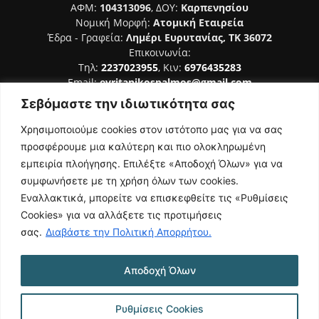
ΑΦΜ:
104313096
, ΔΟΥ:
Καρπενησίου
Νομική Μορφή:
Ατομική Εταιρεία
Έδρα - Γραφεία:
Λημέρι Ευρυτανίας, ΤΚ 36072
Επικοινωνία:
Τηλ:
2237023955
, Κιν:
6976435283
Email:
evritanikospalmos@gmail.com
Σεβόμαστε την ιδιωτικότητα σας
Αριθμός Πιστοποίησης Μ.Η.Τ. 242044
Χρησιμοποιούμε cookies στον ιστότοπο μας για να σας
προσφέρουμε μια καλύτερη και πιο ολοκληρωμένη
εμπειρία πλοήγησης. Επιλέξτε «Αποδοχή Όλων» για να
συμφωνήσετε με τη χρήση όλων των cookies.
ΑΚΟΛΟΥΘΗΣΕ ΜΑΣ
Εναλλακτικά, μπορείτε να επισκεφθείτε τις «Ρυθμίσεις
Cookies» για να αλλάξετε τις προτιμήσεις
σας.
Διαβάστε την Πολιτική Απορρήτου.
Αποδοχή Όλων
NAMASTE
Όροι Χρήσης
Πολιτική Απορρήτου
Κατασκευή Ιστοσελίδας | Κοκοτίνης Δημήτριος
Ρυθμίσεις Cookies