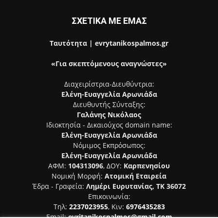
ΣΧΕΤΙΚΑ ΜΕ ΕΜΑΣ
Ταυτότητα | evrytanikospalmos.gr
«Για σκεπτόμενους αναγνώστες»
Διαχειρίστρια-Διευθύντρια:
Ελένη-Ευαγγελία Αρωνιάδα
Διευθυντής Σύνταξης:
Γαλάνης Νικόλαος
Ιδιοκτησία - Δικαιούχος domain name:
Ελένη-Ευαγγελία Αρωνιάδα
Νόμιμος Εκπρόσωπος:
Ελένη-Ευαγγελία Αρωνιάδα
ΑΦΜ:
104313096
, ΔΟΥ:
Καρπενησίου
Νομική Μορφή:
Ατομική Εταιρεία
Έδρα - Γραφεία:
Λημέρι Ευρυτανίας, ΤΚ 36072
Επικοινωνία:
Τηλ:
2237023955
, Κιν:
6976435283
Email:
evritanikospalmos@gmail.com