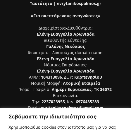
Ταυτότητα | evrytanikospalmos.gr
«Για σκεπτόμενους αναγνώστες»
Διαχειρίστρια-Διευθύντρια:
Ελένη-Ευαγγελία Αρωνιάδα
Διευθυντής Σύνταξης:
Γαλάνης Νικόλαος
Ιδιοκτησία - Δικαιούχος domain name:
Ελένη-Ευαγγελία Αρωνιάδα
Νόμιμος Εκπρόσωπος:
Ελένη-Ευαγγελία Αρωνιάδα
ΑΦΜ:
104313096
, ΔΟΥ:
Καρπενησίου
Νομική Μορφή:
Ατομική Εταιρεία
Έδρα - Γραφεία:
Λημέρι Ευρυτανίας, ΤΚ 36072
Επικοινωνία:
Τηλ:
2237023955
, Κιν:
6976435283
Email:
evritanikospalmos@gmail.com
Σεβόμαστε την ιδιωτικότητα σας
Αριθμός Πιστοποίησης Μ.Η.Τ. 242044
Χρησιμοποιούμε cookies στον ιστότοπο μας για να σας