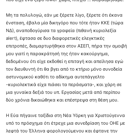
Μη τα πολυλογώ, εάν με ξέρετε λίγο, ξέρετε ότι έκανα
ένσταση, έβαλα μία δικηγόρο που τότε ήταν ΚΚΕ (τώρα
ΝΔ), αναποδογύρισα τα γραφεία (πιθανή κυριολεξία
alert), έφτασα σε δυο διαφορετικές ελεγκτικές
επιτροπές, διαμαρτυρήθηκα στον ΑΣΕΠ, πήρα την αμοιβή
μου γιατί η παρακράτησή της ήταν κακούργημα,
δεδομένου ότι είχε εκδοθεί η επιταγή και απείλησα εγώ
τον διευθυντή ότι θα βγει από το κτήριο μόνο συνοδεία
αστυνομικού καθότι το αδίκημα αυτεπάγγελτο
-κυριολεκτικά είχα πιάσει τα περάσματα-, και χάρη σε
μια γυναίκα δεξιά του υπ. Εργασίας μετά από περίπου
δύο χρόνια δικαιώθηκα και επέστρεψα στη θέση μου.
Η Εύα πήγαινε ταξίδια στη Νέα Υόρκη για Χριστούγεννα
υπό το πρόσχημα ότι έτρεχε μια συνεδρίαση του ΟΗΕ με
λεφτά του Έλληνα φορολογούμενου και έφτανε την