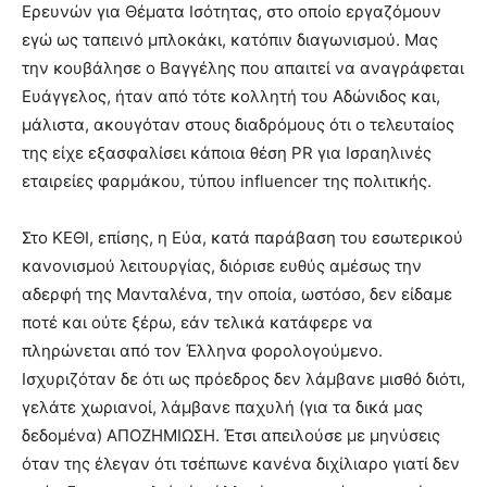
Ερευνών για Θέματα Ισότητας, στο οποίο εργαζόμουν
εγώ ως ταπεινό μπλοκάκι, κατόπιν διαγωνισμού. Μας
την κουβάλησε ο Βαγγέλης που απαιτεί να αναγράφεται
Ευάγγελος, ήταν από τότε κολλητή του Αδώνιδος και,
μάλιστα, ακουγόταν στους διαδρόμους ότι ο τελευταίος
της είχε εξασφαλίσει κάποια θέση PR για Ισραηλινές
εταιρείες φαρμάκου, τύπου influencer της πολιτικής.
Στο ΚΕΘΙ, επίσης, η Εύα, κατά παράβαση του εσωτερικού
κανονισμού λειτουργίας, διόρισε ευθύς αμέσως την
αδερφή της Μανταλένα, την οποία, ωστόσο, δεν είδαμε
ποτέ και ούτε ξέρω, εάν τελικά κατάφερε να
πληρώνεται από τον Έλληνα φορολογούμενο.
Ισχυριζόταν δε ότι ως πρόεδρος δεν λάμβανε μισθό διότι,
γελάτε χωριανοί, λάμβανε παχυλή (για τα δικά μας
δεδομένα) ΑΠΟΖΗΜΙΩΣΗ. Έτσι απειλούσε με μηνύσεις
όταν της έλεγαν ότι τσέπωνε κανένα διχίλιαρο γιατί δεν