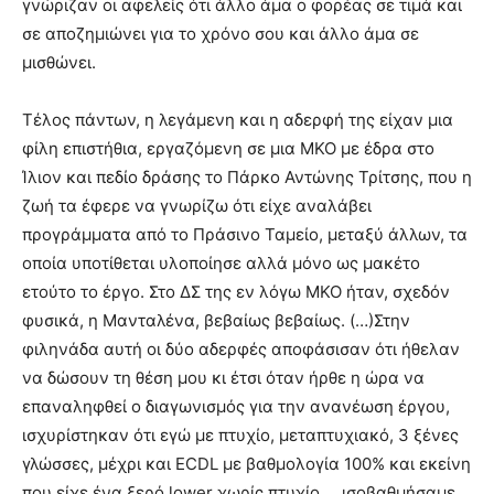
γνώριζαν οι αφελείς ότι άλλο άμα ο φορέας σε τιμά και
σε αποζημιώνει για το χρόνο σου και άλλο άμα σε
μισθώνει.
Τέλος πάντων, η λεγάμενη και η αδερφή της είχαν μια
φίλη επιστήθια, εργαζόμενη σε μια ΜΚΟ με έδρα στο
Ίλιον και πεδίο δράσης το Πάρκο Αντώνης Τρίτσης, που η
ζωή τα έφερε να γνωρίζω ότι είχε αναλάβει
προγράμματα από το Πράσινο Ταμείο, μεταξύ άλλων, τα
οποία υποτίθεται υλοποίησε αλλά μόνο ως μακέτο
ετούτο το έργο. Στο ΔΣ της εν λόγω ΜΚΟ ήταν, σχεδόν
φυσικά, η Μανταλένα, βεβαίως βεβαίως. (…)Στην
φιληνάδα αυτή οι δύο αδερφές αποφάσισαν ότι ήθελαν
να δώσουν τη θέση μου κι έτσι όταν ήρθε η ώρα να
επαναληφθεί ο διαγωνισμός για την ανανέωση έργου,
ισχυρίστηκαν ότι εγώ με πτυχίο, μεταπτυχιακό, 3 ξένες
γλώσσες, μέχρι και ECDL με βαθμολογία 100% και εκείνη
που είχε ένα ξερό lower χωρίς πτυχίο … ισοβαθμήσαμε.