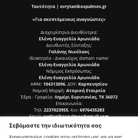
Ταυτότητα | evrytanikospalmos.gr
«Για σκεπτόμενους αναγνώστες»
Διαχειρίστρια-Διευθύντρια:
Ελένη-Ευαγγελία Αρωνιάδα
Διευθυντής Σύνταξης:
Γαλάνης Νικόλαος
Ιδιοκτησία - Δικαιούχος domain name:
Ελένη-Ευαγγελία Αρωνιάδα
Νόμιμος Εκπρόσωπος:
Ελένη-Ευαγγελία Αρωνιάδα
ΑΦΜ:
104313096
, ΔΟΥ:
Καρπενησίου
Νομική Μορφή:
Ατομική Εταιρεία
Έδρα - Γραφεία:
Λημέρι Ευρυτανίας, ΤΚ 36072
Επικοινωνία:
Τηλ:
2237023955
, Κιν:
6976435283
Email:
evritanikospalmos@gmail.com
Σεβόμαστε την ιδιωτικότητα σας
Αριθμός Πιστοποίησης Μ.Η.Τ. 242044
Χρησιμοποιούμε cookies στον ιστότοπο μας για να σας