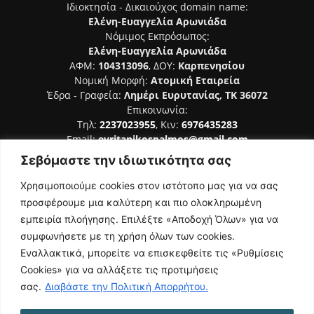
Ιδιοκτησία - Δικαιούχος domain name:
Ελένη-Ευαγγελία Αρωνιάδα
Νόμιμος Εκπρόσωπος:
Ελένη-Ευαγγελία Αρωνιάδα
ΑΦΜ:
104313096
, ΔΟΥ:
Καρπενησίου
Νομική Μορφή:
Ατομική Εταιρεία
Έδρα - Γραφεία:
Λημέρι Ευρυτανίας, ΤΚ 36072
Επικοινωνία:
Τηλ:
2237023955
, Κιν:
6976435283
Email:
evritanikospalmos@gmail.com
Σεβόμαστε την ιδιωτικότητα σας
Αριθμός Πιστοποίησης Μ.Η.Τ. 242044
Χρησιμοποιούμε cookies στον ιστότοπο μας για να σας
προσφέρουμε μια καλύτερη και πιο ολοκληρωμένη
εμπειρία πλοήγησης. Επιλέξτε «Αποδοχή Όλων» για να
συμφωνήσετε με τη χρήση όλων των cookies.
ΑΚΟΛΟΥΘΗΣΕ ΜΑΣ
Εναλλακτικά, μπορείτε να επισκεφθείτε τις «Ρυθμίσεις
Cookies» για να αλλάξετε τις προτιμήσεις
σας.
Διαβάστε την Πολιτική Απορρήτου.