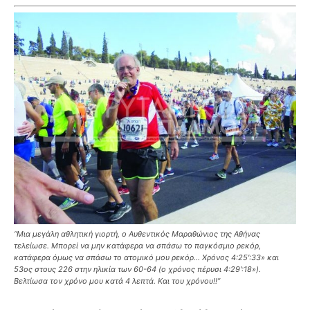
‘‘Μια μεγάλη αθλητική γιορτή, ο Αυθεντικός Μαραθώνιος της Αθήνας
τελείωσε. Μπορεί να μην κατάφερα να σπάσω το παγκόσμιο ρεκόρ,
κατάφερα όμως να σπάσω το ατομικό μου ρεκόρ… Χρόνος 4:25′:33» και
53ος στους 226 στην ηλικία των 60-64 (ο χρόνος πέρυσι 4:29′:18»).
Βελτίωσα τον χρόνο μου κατά 4 λεπτά. Και του χρόνου!!’’