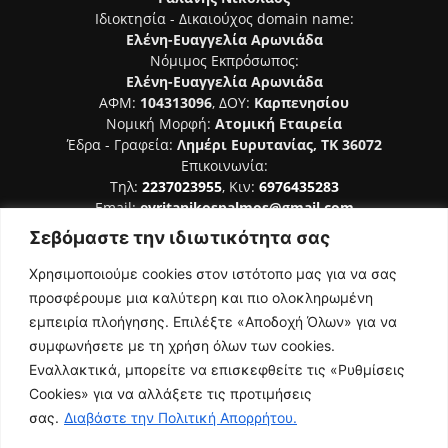
Ιδιοκτησία - Δικαιούχος domain name:
Ελένη-Ευαγγελία Αρωνιάδα
Νόμιμος Εκπρόσωπος:
Ελένη-Ευαγγελία Αρωνιάδα
ΑΦΜ:
104313096
, ΔΟΥ:
Καρπενησίου
Νομική Μορφή:
Ατομική Εταιρεία
Έδρα - Γραφεία:
Λημέρι Ευρυτανίας, ΤΚ 36072
Επικοινωνία:
Τηλ:
2237023955
, Κιν:
6976435283
Email:
evritanikospalmos@gmail.com
Σεβόμαστε την ιδιωτικότητα σας
Αριθμός Πιστοποίησης Μ.Η.Τ. 242044
Χρησιμοποιούμε cookies στον ιστότοπο μας για να σας
προσφέρουμε μια καλύτερη και πιο ολοκληρωμένη
εμπειρία πλοήγησης. Επιλέξτε «Αποδοχή Όλων» για να
συμφωνήσετε με τη χρήση όλων των cookies.
ΑΚΟΛΟΥΘΗΣΕ ΜΑΣ
Εναλλακτικά, μπορείτε να επισκεφθείτε τις «Ρυθμίσεις
Cookies» για να αλλάξετε τις προτιμήσεις
σας.
Διαβάστε την Πολιτική Απορρήτου.