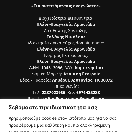
«Για σκεπτόμενους αναγνώστες»
Διαχειρίστρια-Διευθύντρια:
Ελένη-Ευαγγελία Αρωνιάδα
Διευθυντής Σύνταξης:
Γαλάνης Νικόλαος
Ιδιοκτησία - Δικαιούχος domain name:
Ελένη-Ευαγγελία Αρωνιάδα
Νόμιμος Εκπρόσωπος:
Ελένη-Ευαγγελία Αρωνιάδα
ΑΦΜ:
104313096
, ΔΟΥ:
Καρπενησίου
Νομική Μορφή:
Ατομική Εταιρεία
Έδρα - Γραφεία:
Λημέρι Ευρυτανίας, ΤΚ 36072
Επικοινωνία:
Τηλ:
2237023955
, Κιν:
6976435283
Email:
evritanikospalmos@gmail.com
Σεβόμαστε την ιδιωτικότητα σας
Αριθμός Πιστοποίησης Μ.Η.Τ. 242044
Χρησιμοποιούμε cookies στον ιστότοπο μας για να σας
προσφέρουμε μια καλύτερη και πιο ολοκληρωμένη