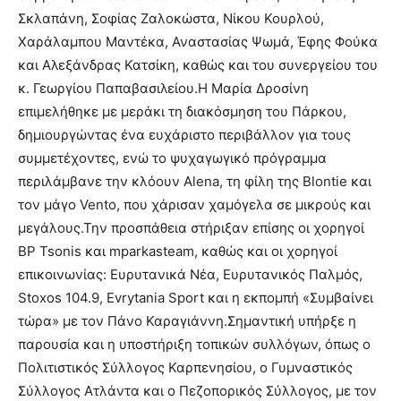
Σκλαπάνη, Σοφίας Ζαλοκώστα, Νίκου Κουρλού,
Χαράλαμπου Μαντέκα, Αναστασίας Ψωμά, Έφης Φούκα
και Αλεξάνδρας Κατσίκη, καθώς και του συνεργείου του
κ. Γεωργίου Παπαβασιλείου.Η Μαρία Δροσίνη
επιμελήθηκε με μεράκι τη διακόσμηση του Πάρκου,
δημιουργώντας ένα ευχάριστο περιβάλλον για τους
συμμετέχοντες, ενώ το ψυχαγωγικό πρόγραμμα
περιλάμβανε την κλόουν Alena, τη φίλη της Blontie και
τον μάγο Vento, που χάρισαν χαμόγελα σε μικρούς και
μεγάλους.Την προσπάθεια στήριξαν επίσης οι χορηγοί
BP Tsonis και mparkasteam, καθώς και οι χορηγοί
επικοινωνίας: Ευρυτανικά Νέα, Ευρυτανικός Παλμός,
Stoxos 104.9, Evrytania Sport και η εκπομπή «Συμβαίνει
τώρα» με τον Πάνο Καραγιάννη.Σημαντική υπήρξε η
παρουσία και η υποστήριξη τοπικών συλλόγων, όπως ο
Πολιτιστικός Σύλλογος Καρπενησίου, ο Γυμναστικός
Σύλλογος Ατλάντα και ο Πεζοπορικός Σύλλογος, με τον