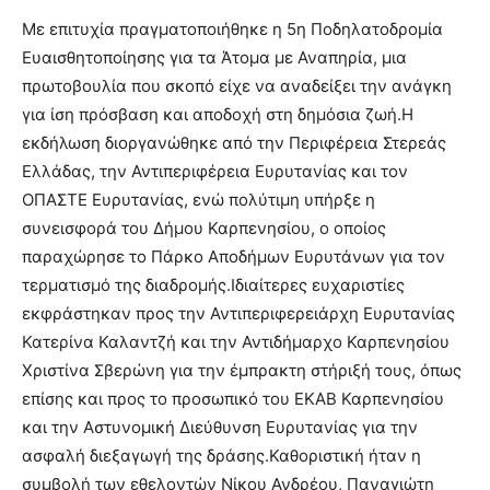
Με επιτυχία πραγματοποιήθηκε η 5η Ποδηλατοδρομία
Ευαισθητοποίησης για τα Άτομα με Αναπηρία, μια
πρωτοβουλία που σκοπό είχε να αναδείξει την ανάγκη
για ίση πρόσβαση και αποδοχή στη δημόσια ζωή.Η
εκδήλωση διοργανώθηκε από την Περιφέρεια Στερεάς
Ελλάδας, την Αντιπεριφέρεια Ευρυτανίας και τον
ΟΠΑΣΤΕ Ευρυτανίας, ενώ πολύτιμη υπήρξε η
συνεισφορά του Δήμου Καρπενησίου, ο οποίος
παραχώρησε το Πάρκο Αποδήμων Ευρυτάνων για τον
τερματισμό της διαδρομής.Ιδιαίτερες ευχαριστίες
εκφράστηκαν προς την Αντιπεριφερειάρχη Ευρυτανίας
Κατερίνα Καλαντζή και την Αντιδήμαρχο Καρπενησίου
Χριστίνα Σβερώνη για την έμπρακτη στήριξή τους, όπως
επίσης και προς το προσωπικό του ΕΚΑΒ Καρπενησίου
και την Αστυνομική Διεύθυνση Ευρυτανίας για την
ασφαλή διεξαγωγή της δράσης.Καθοριστική ήταν η
συμβολή των εθελοντών Νίκου Ανδρέου, Παναγιώτη