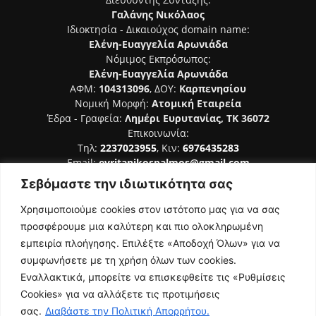
Γαλάνης Νικόλαος
Ιδιοκτησία - Δικαιούχος domain name:
Ελένη-Ευαγγελία Αρωνιάδα
Νόμιμος Εκπρόσωπος:
Ελένη-Ευαγγελία Αρωνιάδα
ΑΦΜ:
104313096
, ΔΟΥ:
Καρπενησίου
Νομική Μορφή:
Ατομική Εταιρεία
Έδρα - Γραφεία:
Λημέρι Ευρυτανίας, ΤΚ 36072
Επικοινωνία:
Τηλ:
2237023955
, Κιν:
6976435283
Email:
evritanikospalmos@gmail.com
Σεβόμαστε την ιδιωτικότητα σας
Αριθμός Πιστοποίησης Μ.Η.Τ. 242044
Χρησιμοποιούμε cookies στον ιστότοπο μας για να σας
προσφέρουμε μια καλύτερη και πιο ολοκληρωμένη
εμπειρία πλοήγησης. Επιλέξτε «Αποδοχή Όλων» για να
συμφωνήσετε με τη χρήση όλων των cookies.
ΑΚΟΛΟΥΘΗΣΕ ΜΑΣ
Εναλλακτικά, μπορείτε να επισκεφθείτε τις «Ρυθμίσεις
Cookies» για να αλλάξετε τις προτιμήσεις
σας.
Διαβάστε την Πολιτική Απορρήτου.