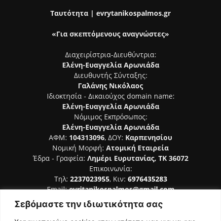
Ταυτότητα | evrytanikospalmos.gr
«Για σκεπτόμενους αναγνώστες»
Διαχειρίστρια-Διευθύντρια:
Ελένη-Ευαγγελία Αρωνιάδα
Διευθυντής Σύνταξης:
Γαλάνης Νικόλαος
Ιδιοκτησία - Δικαιούχος domain name:
Ελένη-Ευαγγελία Αρωνιάδα
Νόμιμος Εκπρόσωπος:
Ελένη-Ευαγγελία Αρωνιάδα
ΑΦΜ:
104313096
, ΔΟΥ:
Καρπενησίου
Νομική Μορφή:
Ατομική Εταιρεία
Έδρα - Γραφεία:
Λημέρι Ευρυτανίας, ΤΚ 36072
Επικοινωνία:
Τηλ:
2237023955
, Κιν:
6976435283
Email:
evritanikospalmos@gmail.com
Σεβόμαστε την ιδιωτικότητα σας
Αριθμός Πιστοποίησης Μ.Η.Τ. 242044