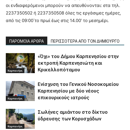
οι ενδιαφερόμενοι μπορούν να απευθύνονται: στα τηλ.
2237350502 ή 2237350508 όλες τις εργάσιμες ημέρες,
από τις 09:00΄το πρωί έως στις 14.00’ το μεσημέρι.
ΠΑΡΟΜΟΙΑ ΑΡΘΡΑ
ΠΕΡΙΣΣΟΤΕΡΑ ΑΠΟ ΤΟΝ ΔΗΜΙΟΥΡΓΟ
«Όχι» του Δήμου Καρπενησίου στην
εκτροπή Καρπενησιώτη και
Κρικελλοπόταμου
Καρπενήσι
Ενίσχυση του Γενικού Νοσοκομείου
Καρπενησίου με δύο νέους
επικουρικούς ιατρούς
Καρπενήσι
Σωλήνες αμιάντου στο δίκτυο
ύδρευσης των Κορυσχάδων
Καρπενήσι