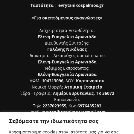
Ταυτότητα | evrytanikospalmos.gr
«Για σκεπτόμενους αναγνώστες»
Διαχειρίστρια-Διευθύντρια:
Ελένη-Ευαγγελία Αρωνιάδα
Διευθυντής Σύνταξης:
Γαλάνης Νικόλαος
Ιδιοκτησία - Δικαιούχος domain name:
Ελένη-Ευαγγελία Αρωνιάδα
Νόμιμος Εκπρόσωπος:
Ελένη-Ευαγγελία Αρωνιάδα
ΑΦΜ:
104313096
, ΔΟΥ:
Καρπενησίου
Νομική Μορφή:
Ατομική Εταιρεία
Έδρα - Γραφεία:
Λημέρι Ευρυτανίας, ΤΚ 36072
Επικοινωνία:
Τηλ:
2237023955
, Κιν:
6976435283
Email:
evritanikospalmos@gmail.com
Σεβόμαστε την ιδιωτικότητα σας
Αριθμός Πιστοποίησης Μ.Η.Τ. 242044
Χρησιμοποιούμε cookies στον ιστότοπο μας για να σας