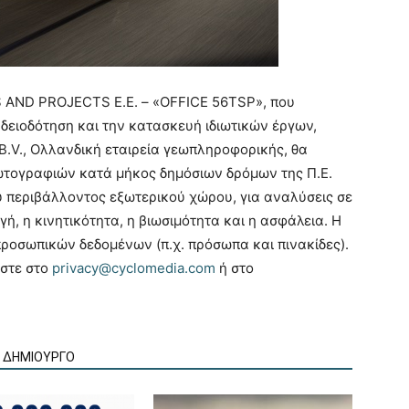
 AND PROJECTS Ε.Ε. – «OFFICE 56TSP», που
 αδειοδότηση και την κατασκευή ιδιωτικών έργων,
B.V., Ολλανδική εταιρεία γεωπληροφορικής, θα
ωτογραφιών κατά μήκος δημόσιων δρόμων της Π.Ε.
υ περιβάλλοντος εξωτερικού χώρου, για αναλύσεις σε
γή, η κινητικότητα, η βιωσιμότητα και η ασφάλεια. Η
προσωπικών δεδομένων (π.χ. πρόσωπα και πινακίδες).
ήστε στο
privacy@cyclomedia.com
ή στο
Ν ΔΗΜΙΟΥΡΓΟ