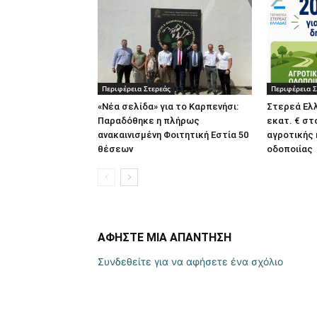
Περιφέρεια Στερεάς
Περιφέρεια Σ
«Νέα σελίδα» για το Καρπενήσι:
Στερεά Ελλ
Παραδόθηκε η πλήρως
εκατ. € στ
ανακαινισμένη Φοιτητική Εστία 50
αγροτικής
θέσεων
οδοποιίας
ΑΦΗΣΤΕ ΜΙΑ ΑΠΑΝΤΗΣΗ
Συνδεθείτε για να αφήσετε ένα σχόλιο