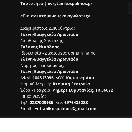
Ταυτότητα | evrytanikospalmos.gr
«Για σκεπτόμενους αναγνώστες»
Διαχειρίστρια-Διευθύντρια:
Ελένη-Ευαγγελία Αρωνιάδα
Διευθυντής Σύνταξης:
Γαλάνης Νικόλαος
Ιδιοκτησία - Δικαιούχος domain name:
Ελένη-Ευαγγελία Αρωνιάδα
Νόμιμος Εκπρόσωπος:
Ελένη-Ευαγγελία Αρωνιάδα
ΑΦΜ:
104313096
, ΔΟΥ:
Καρπενησίου
Νομική Μορφή:
Ατομική Εταιρεία
Έδρα - Γραφεία:
Λημέρι Ευρυτανίας, ΤΚ 36072
Επικοινωνία:
Τηλ:
2237023955
, Κιν:
6976435283
Email:
evritanikospalmos@gmail.com
Αριθμός Πιστοποίησης Μ.Η.Τ.
242044