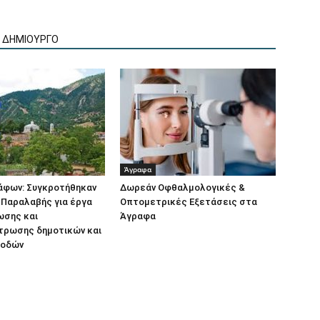
Ν ΔΗΜΙΟΥΡΓΟ
Άγραφα
άφων: Συγκροτήθηκαν
Δωρεάν Οφθαλμολογικές &
 Παραλαβής για έργα
Οπτομετρικές Εξετάσεις στα
σης και
Άγραφα
τρωσης δημοτικών και
 οδών