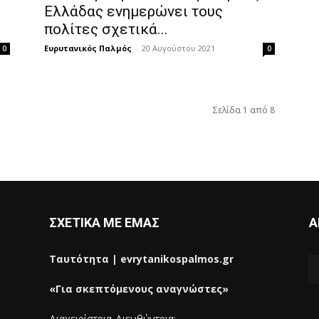
Ελλάδας ενημερώνει τους
πολίτες σχετικά...
Ευρυτανικός Παλμός
-
20 Αυγούστου 2021
0
0
Σελίδα 1 από 8
ΣΧΕΤΙΚΑ ΜΕ ΕΜΑΣ
Α
Ταυτότητα | evrytanikospalmos.gr
«Για σκεπτόμενους αναγνώστες»
Διαχειρίστρια-Διευθύντρια: