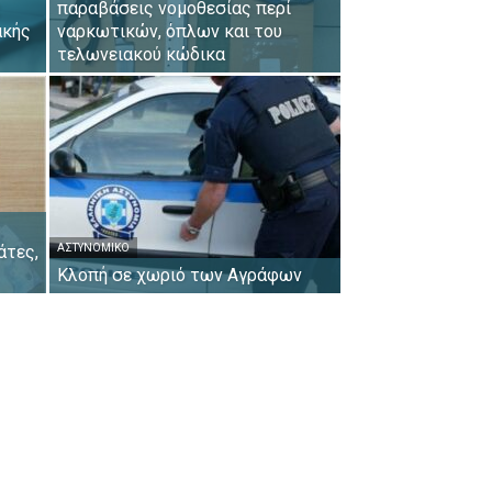
ς
παραβάσεις νομοθεσίας περί
ακής
ναρκωτικών, όπλων και του
τελωνειακού κώδικα
άτες,
ΑΣΤΥΝΟΜΙΚΌ
Κλοπή σε χωριό των Αγράφων