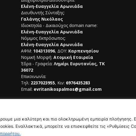
Ελένη-Ευαγγελία Αρωνιάδα
Διευθυντής Σύνταξης:
Γαλάνης Νικόλαος
Ιδιοκτησία - Δικαιούχος domain name:
Ελένη-Ευαγγελία Αρωνιάδα
Νόμιμος Εκπρόσωπος:
Ελένη-Ευαγγελία Αρωνιάδα
ΑΦΜ:
104313096
, ΔΟΥ:
Καρπενησίου
Νομική Μορφή:
Ατομική Εταιρεία
Έδρα - Γραφεία:
Λημέρι Ευρυτανίας, ΤΚ
36072
Επικοινωνία:
Τηλ:
2237023955
, Κιν:
6976435283
Email:
evritanikospalmos@gmail.com
Αριθμός Πιστοποίησης Μ.Η.Τ.
242044
έρουμε μια καλύτερη και πιο ολοκληρωμένη εμπειρία πλοήγησης. 
okies. Εναλλακτικά, μπορείτε να επισκεφθείτε τις «Ρυθμίσεις Co
Απορρήτου.