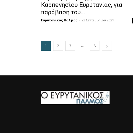
Καρπενησίου Ευρυτανίας, για
παράβαση του...
Ευρυτανικός Παλμός
-
23 Σεπτεμβρίου 2021
...
1
2
3
8