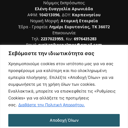
Νόμιμος Εκπρόσωπος:
Ελένη-Ευαγγελία Αρωνιάδα
ΑΦΜ:
104313096
, ΔΟΥ:
Καρπενησίου
Νομική Μορφή:
Ατομική Εταιρεία
Έδρα - Γραφεία:
Λημέρι Ευρυτανίας, ΤΚ 36072
Επικοινωνία:
Τηλ:
2237023955
, Κιν:
6976435283
Email:
evritanikospalmos@gmail.com
Σεβόμαστε την ιδιωτικότητα σας
Αριθμός Πιστοποίησης Μ.Η.Τ. 242044
Χρησιμοποιούμε cookies στον ιστότοπο μας για να σας
προσφέρουμε μια καλύτερη και πιο ολοκληρωμένη
εμπειρία πλοήγησης. Επιλέξτε «Αποδοχή Όλων» για να
συμφωνήσετε με τη χρήση όλων των cookies.
ΑΚΟΛΟΥΘΗΣΕ ΜΑΣ
Εναλλακτικά, μπορείτε να επισκεφθείτε τις «Ρυθμίσεις
Cookies» για να αλλάξετε τις προτιμήσεις
σας.
Διαβάστε την Πολιτική Απορρήτου.
Αποδοχή Όλων
NAMASTE
Όροι Χρήσης
Πολιτική Απορρήτου