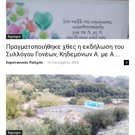
Άγραφα
Πραγματοποιήθηκε χθες η εκδήλωση του
Συλλόγου Γονέων, Κηδεμόνων Α. με Α....
Ευρυτανικός Παλμός
-
16 Οκτωβρίου 2020
0
Άγραφα