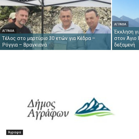
ΆΓΡΑΦΑ
Έκκληση γι
ΆΓΡΑΦΑ
Τέλος στο μαρτύριο 30 ετών για Κέδρα –
στον Άγιο 
Ρόγγια – Βραγκιανά
δεξαμενή
Άγραφα