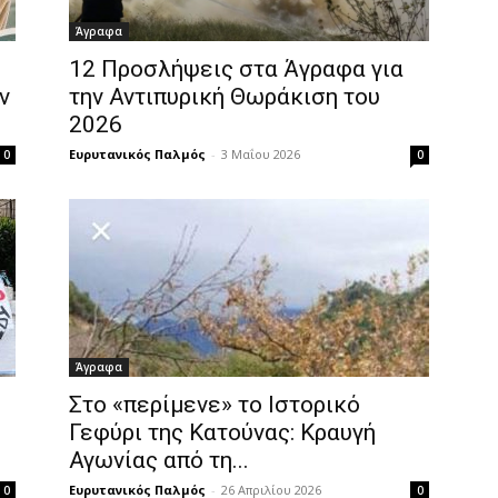
Άγραφα
12 Προσλήψεις στα Άγραφα για
ν
την Αντιπυρική Θωράκιση του
2026
Ευρυτανικός Παλμός
-
3 Μαΐου 2026
0
0
Άγραφα
Στο «περίμενε» το Ιστορικό
Γεφύρι της Κατούνας: Κραυγή
Αγωνίας από τη...
Ευρυτανικός Παλμός
-
26 Απριλίου 2026
0
0