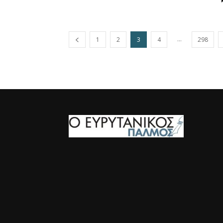
...
1
2
3
4
298