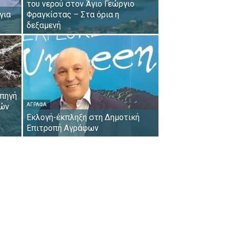
του νερού στον Άγιο Γεώργιο
για
Φραγκίστας – Στα όρια η
δεξαμενή
 πηγή
κών
ΆΓΡΑΦΑ
Εκλογή-έκπληξη στη Δημοτική
Επιτροπή Αγράφων