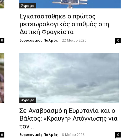
Άγραφα
Εγκαταστάθηκε ο πρώτος
μετεωρολογικός σταθμός στη
Δυτική Φραγκίστα
Ευρυτανικός Παλμός
-
22 Μαΐου 2026
0
0
Άγραφα
Σε Αναβρασμό η Ευρυτανία και ο
Βάλτος: «Κραυγή» Απόγνωσης για
τον...
Ευρυτανικός Παλμός
-
8 Μαΐου 2026
0
0